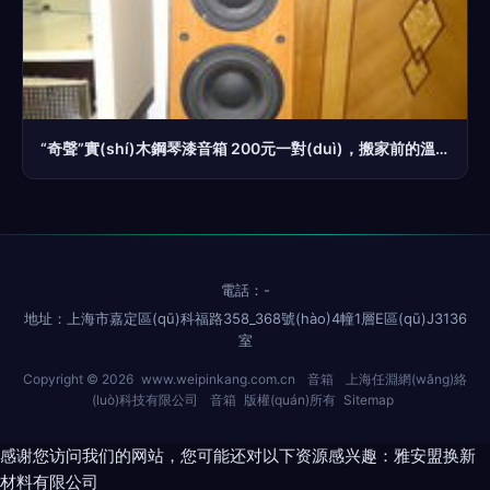
“奇聲”實(shí)木鋼琴漆音箱 200元一對(duì)，搬家前的溫情告別
電話：-
地址：上海市嘉定區(qū)科福路358_368號(hào)4幢1層E區(qū)J3136
室
Copyright © 2026
www.weipinkang.com.cn
音箱
上海任淵網(wǎng)絡
(luò)科技有限公司
音箱
版權(quán)所有
Sitemap
感谢您访问我们的网站，您可能还对以下资源感兴趣：雅安盟换新
材料有限公司