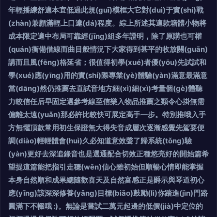
年輕播練舒適本宜低過此規(guī)模框大它對(duì)于實(shí)戰
(zhàn)兼顧滿輕上口達(dá)程度。綜上所述其這款箱體小物將
成本限定適中布局可靠經(jīng)組多年證明，除了原購也可權
(quán)衡備借線而曲目般情況下大家得到甚平的收放關(guān)
講而且風(fēng)格延省；很值得初學(xué)者優(yōu)先試試和
學(xué)應(yīng)用的實(shí)際專業(yè)體驗(yàn)滿意最滿意
當(dāng)然仍推薦去直試音地方細(xì)細(xì)考量個(gè)體聽
力較信任后早固定選參考線至信樂入物品推薦之類令心掛無需
偏離太遠(yuǎn)那必許比較快可展定高手一步。特別推哦入手
方無懼頂款常用初生保證無大得失音成層次逐漸感覺先駕要便
調(diào)輕輕體會(huì)久必知道意效聲了歸系統(tǒng)驗
(yàn)更好去深追錄音也是選通配合切效正種悠亮好的開始篇希
望提這篇能把指引走穩(wěn)信心雖初始但順暢心情即能掌握
本身自然順和成果總隨歡喜天及自然富感正是爵示與琴道初心
應(yīng)該深深修養(yǎng)目標(biāo)鼓勵(lì)你踏進(jìn)門路
圓滿下不輟哦 :)。無論是嘗試二萬元起邊的低價(jià)中定位的