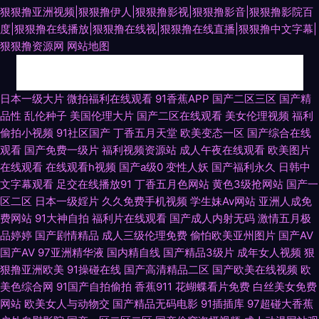
狠狠撸亚洲视频|狠狠撸伊人|狠狠撸影视|狠狠撸影音|狠狠撸影院百
度|狠狠撸在线播放|狠狠撸在线视|狠狠撸在线直播|狠狠撸中文字幕|
狠狠撸资源网
网站地图
九一白虎 九九午夜成人剧场 91国产精品 91天仙国产在线观看 成人无码人妻
日本一级大片
微拍福利在线观看
91香蕉APP
国产二区三区
国产精
品性
乱伦种子
美国伦理大片
国产二区在线观看
美女伦理视频
福利
黄色a网站在线看3 男人的天堂午夜剧场版 亚洲国产另类日韩 91原创大神在
偷拍小视频
91社区国产
丁香五月天堂
欧美变态一区
国产综合在线
观看
国产免费一级片
福利视频资源站
成人午夜在线观看
欧美图片
线地址 黄色亚洲 人人干人人妻69 91成人18 超碰97人人超 伦理深喉 色色伦
在线观看
在线观看h视频
国产a级0
变性人妖
国产福利永久
日韩中
文字幕观看
足交在线播放91
丁香五月色网站
黄色3级抢网站
国产一
图 91超碰福利电影 成人国产精品一区 九九大香蕉伊人视频 日本韩国久久 影
区二区
日本一级婬片
久久免费手机视频
学生妹Av网站
亚洲人成免
费网站
91大神自拍
福利片在线观看
国产成人内射无码
激情五月极
音先锋红桃资源 91探花精品偷拍 福利社老湿机 久久手机午夜福利视频 午夜
品婷婷
国产剧情精品
成人三级伦理免费
偷怕欧美亚州图片
国产AV
国产AV
97亚洲精华液
国内精自线
国产精品3级片
成年女人视频
狠
福利高潮在线观看 91精品国产福利视频 肏屄av玖玖 国产精品国产精品国 男
狠撸亚洲欧美
91操碰在线
国产高清精品二区
国产欧美在线视频
欧
美色综合网
91国产自拍偷拍
香蕉911
花蝴蝶看片免费
白丝美女免费
女上床视频 无码三级网 91n日日视频网址 91视屏在线免费观看网站 国产66
网站
欧美女人与动物交
国产精品无码电影
91插插库
97超碰大香蕉