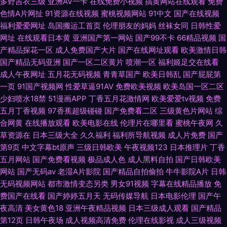
多野吉衣三级
亚洲AV一卡
在线免费小视频
搞黄网站在线观看
免费
色情A片网扯
91资源在线视频
蜜桃视频网站
91中文
国产在线视频
亚洲久草网 黄污污在线观看 91免费 东京热伊人av 91黄软件免费版下 欧无码
福利爱爱网址
岛国搬运工首页
伦理朋友的妈妈
丝袜女同
日韩性爱
网址
在线观看日本黄
亚洲国产第一网站
国产99不卡
66精品视频
国
免费 超碰在线日韩国产 91N成人 激情91在线 91豆花网亚
产精品探花一区
成人免费国产大片
国产在线网址观看
欧美激情日韩
国产精品无码亚洲
国产一区二区黄片
喷潮一区
福利姬足交在线看
成人午夜网址
五月花无码视频
青青草国产
欧美日韩乱
国产屁屁第
一页
91国产视频网
性爱草逼91AV
免费欧美视频
欧美岛国一区二区
少妇喷水18禁
51漫画APP
丁香五月花激情网
欧美爱爱tv视频
免费
五月丁香视频
97香蕉超级碰碰
国产免费看二区
三级黄色片网站
综
合网黄
在线播放观看
欧美电影在线
伦理片在哪里看
蜜桃午夜网
久
草资源在
日本三级大全
久久福利
福利所导航视频
成人片免费
国产
第9页
中文字幕bt原声
三级日韩欧美
午夜视频123
日本推理片
丁香
五月网站
国产免费看视频
极品成人色
成人黑料自拍
国产日韩欧美
网站
国产无码av
老湿A片影院
国产精品自拍偷拍
牛牛影院A片
日韩
无码视频网站
都市激情变态另类
男女91视频
字幕在线精品播放
免
费国产在线看
国产婷婷五月天
无码传媒导航
日本电影伦理
国产午
夜高清
美女黄色18
亚洲午夜精品视频
日本三级成人观看
国产精品
第12页
日韩午夜场
成人视频高清免费
伦理在线影视
成人三级视频