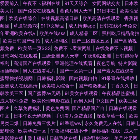
爱爱前入
|
午夜不卡福利在线
|
91天天综合
|
女同网站交友
|
日本欧
美大片
|
国产免费在线视频
|
黄色片男人天堂
|
91日本在
|
欧美性受
图
|
欧美在线综合
|
在线视频高清日韩
|
欧美高清在线观看
|
香蕉视
频操
|
草逼视频78
|
91中文精品
|
成人情趣app
|
日韩在线不卡免费
|
年亚洲欧美在线v
|
欧美在线sss
|
成人精品二区
|
黑料吃瓜精品偷拍
|
欧美日韩国产偷拍
|
成人福利区
|
国产三区四区五区
|
国产高清视
频免费
|
欧美第一页SSS
|
免费不卡看黄网址
|
在线免费不卡视频
|
日韩网站在线观看
|
三级亚洲男人天堂
|
午夜影院亚洲
|
日韩超碰草
福利
|
高清国产在线观看
|
亚洲伦理在线观看
|
夜色导航
|
特片影院
插插啊啊
|
男人在线看毛片
|
国产一区第一页
|
国产素人在线观看
|
蜜臀偷拍视频网
|
日韩福利影院
|
国内视频自拍
|
91呆哥在线播放
|
亚洲成人在线高清
|
欧美狼人综合干
|
国产粉嫩极品
|
丁香久久
|
日
韩欧美三区
|
国产蜜臀av无码
|
91美女在线观看
|
午夜精品热蜜桃
|
成人软件免费
|
欧美伦理电影在线
|
av男人网
|
中文国产
|
欧美三级
图片
|
久草免费福利
|
黄色免费网
|
国产精品国产自
|
日韩在线观看
中文
|
日本午夜无码视频
|
手机看片免费直播
|
深夜草莓一区
|
欧美
另类口爆
|
日韩免费三级片
|
91香蕉ww
|
永久免费无人在线
|
日韩电
影理论
|
欧美孕妇一区
|
午夜福利在线不卡
|
超碰福利在线
|
成人午
夜影院在线
|
爰上碰91
|
日韩毛片在线
|
超碰野射碰91
|
美足丝足网