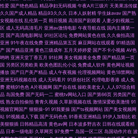
性爱
国产绝色精品
精品孕妇无码视频
午夜A片三级片
天美果冻传媒
看看 男人天堂青青草 91在线大神观看传媒 香蕉AV国产 久草ab 成人亚洲欧
久久国产成人精品
精品93久久久
日本人妖射精
学生妹avav
国产熟
女视频在线
乱伦第一页
韩日视频
高清国产剧观看
人妻少妇视频二
美日韩在线 91黄色黑丝动漫 日韩精品不卡专区 成人视频无乱码 在线观看黑
区
成人无码高清毛片
亚洲av激情电影
午夜导航在线
国内主播第一
页
国产高清电影网址
91社区论坛
免费网站黄色在线
久久偷拍高清
丝AV 久久91视频 91网免费观看 首页资源吧!A片 蜜桃成人无码精品 色色az
亚洲
91午夜在线免费
亚洲精品第五页
麻豆网站在线观看
91精选国
产
国产精品亚洲
黄色三级成年
五月天婷婷爱
国产不卡小视频
AV色
哟哟
亚洲天堂丁香五月
91社网
美女视频黄全免费
国产精品第一页
密桃成人网址 91视频在线观看网址 九色熟女 91色蝌蚪 日韩av最新 天堂色
国
另类区另类欧美
欧美色图乱伦小说
免费成人软件
黄色网址视频
播放
国产日产美产精品
成人午夜视频
伦理视频网站
黄色18禁网站
www 岛国av免费电影导航 91看视频黄入口 日本欧美视频 avapp91看片 婷
亚洲无码视频在线
成人无码看片
91原创社区
伦理电影香港
成人免
费
蜜桃91色色
A片视频网
国产自在线
操欧美老女人
人人97综合精
婷午夜精品久久一区 国产17页 自拍偷窥99 丰满熟妇大乳丰满做爰 综合欧美
品
岛国免费
国产无码一二
蜜桃tv网站入口
国产第66页
另类国产在
线
熟女自拍偷拍
青青久视频
久草新视频在线
激情深爱欧美激情
91
后入 另类性爱综合 91福利视频导航页 日韩成人网址 国产AV导航一区 先锋
视频官网国产
狠狠操-91
91我要操
国产ts视频网站
国产美女视频网
站
91视频成人下载
国产无码色色
91香蕉亚洲精品
91伊人加勒比
欧
av东京热 东方α√ 91另类 东京热亚洲免费精品 AV人人摸超碰 91巨炮免费观
美狠狠插
日韩精品高清
黄色av网
日本波多野吉衣
日韩在线观看精
品
日本一级电影
久草网页
97免费艹
岛国一区二区
岛国动作片在
波
看视频 亚欧美色图80p 影音先锋av网址 免费人成网三级片 91自拍原创蝌蚪