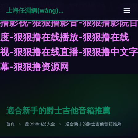
狠狠撸亚洲视频-狠狠撸伊人-狠狠
上海任淵網(wǎng)絡(luò)科技有限公司
撸影视-狠狠撸影音-狠狠撸影院百
度-狠狠撸在线播放-狠狠撸在线
视-狠狠撸在线直播-狠狠撸中文字
幕-狠狠撸资源网
適合新手的爵士吉他音箱推薦
首頁
>
產(chǎn)品大全
>
適合新手的爵士吉他音箱推薦