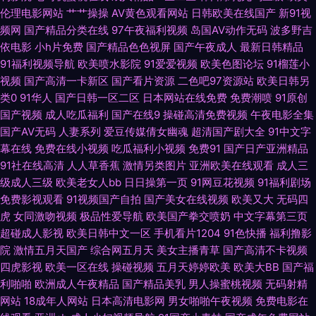
伦理电影网站
艹艹操操
AV黄色观看网站
日韩欧美在线国产
新91视
美婷婷 欧美一级AAAAAA 亚洲成AV人国产电影 爱豆影院官网 久肏视频字幕
频网
国产精品分类在线
97午夜福利视频
岛国AV动作无码
波多野吉
依电影
小h片免费
国产精品色色视屏
国产午夜成人
最新日韩精品
婷婷一区二区三区 91福利视频导航网 国产高清二区 欧美性交免费网站 亚洲
91福利视频导航
欧美喷水影院
91爱爱视频
欧美色图论坛
91榴莲小
视频
国产高清一卡新区
国产看片资源
二色吧97资源站
欧美日韩另
国产欧美日韩 91秦先生在线 国产欧美 日本不卡视频 91爱爱片 91婷婷色 东
类0
91华人
国产日韩一区二区
日本网站在线免费
免费潮喷
91原创
国产视频
成人吃瓜福利
国产在线9
操碰高清免费视频
午夜电影全集
方av一直在线 91精品精品 东方av在线天堂 免费91看片 婷婷av福利 91超碰
国产AV无码
人妻系列
爱豆传媒倩女幽魂
超清国产剧大全
91中文字
幕在线
免费在线小视频
吃瓜福利小视频
免费91
国产日产亚洲精品
成人导航 91小视屏 国产高潮久久 免费看91网站 性欧美第三页 91黄色爆菊
91社在线高清
人人草香蕉
激情另类图片
亚洲欧美在线观看
成人三
级成人三级
欧美老女人bb
日日操第一页
91网豆花视频
91福利剧场
国产亚洲欧美一区二区 天天干天天在线电影 91豆花在线看 不卡av网 久精品
免费影视观看
91视频国产自拍
国产美女在线视频
欧美又大
无码四
虎
女同激吻视频
极品性爱导航
欧美国产拳交喷奶
中文字幕第三页
超碰成人影视
欧美日韩中文一区
手机看片1204
91色快播
福利撸影
久精品 日韩论理 91成人网站 97夫妻超碰 国产精品自产拍在线观 色五月色五
院
激情五月天国产
综合网五月天
美女主播青草
国产高清不卡视频
四虎影视
欧美一区在线
操碰视频
五月天婷婷欧美
欧美大BB
国产福
天色激情 91蝌蚪九色porn 白丝被后入 精品国产精品四区 午夜理伦三级做爰
利啪啪
欧洲成人午夜精品
国产精品美乳
男人操蜜桃视频
无码射精
网站
18成年人网站
日本高清电影网
男女啪啪午夜视频
免费电影在
电影 91三及片网址 91豆花网站免费观看 四虎导航页 91免费视频资源站 国产