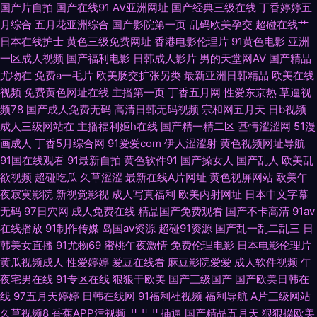
国产片自拍
国产在线91
AV亚洲网址
国产经典三级在线
丁香婷婷五
月综合
五月花亚洲综合
国产影院第一页
乱码欧美孕交
超碰在线艹
音先锋资源站婷婷 精品按摩 国产日韩综合 超碰cop 午夜成人区在线 岛国激
日本在线护士
黄色三级免费网址
香港电影伦理片
91黄色电影
亚洲
一区成人视频
国产福利电影
日韩成人影片
男的天堂网AV
国产精品
情一区 首页国产主播 久久伊人超碰 91中文视频在线 色色呦呦呦 草莓视频18
尤物在
免费a一毛片
欧美肠交扩张另类
最新亚洲日韩精品
欧美在线
视频
免费黄色网址在线
主播第一页
丁香五月网
性爱东京热
草逼视
先锋成人Av影院 国产九区第八页 91白丝白虎萝莉 九色国产夫妻九色 97资源
频78
国产成人免费无码
高清日韩无码视频
宗和网五月天
日b视频
成人三级网站在
主播福利姬h在线
国产精一精二区
基情涩涩网
51漫
共享 亚洲免费在线视频肏屄 91传媒在线观看网站大全 欧美日韩久久精品爱
画成人
丁香5月综合网
91爱爱com
伊人涩涩射
黄色视频网址导航
91国在线观看
91最新自拍
黄色软件91
国产操女人
国产乱人
欧美乱
爱 91制片厂大片黄色 伪娘色情 国产在线第一页 91视频免费在线播放 亚洲福
欲视频
超碰吃瓜
久草涩涩
最新在线A片网址
黄色视屏网站
欧美午
夜寂寞影院
新视觉影视
成人写真福利
欧美内射网址
日本中文字幕
利丝 国产主页 91探花入口 日韩视频a 国际精品视频 91福利合集在线 蜜桃成
无码
97日穴网
成人免费在线
精品国产免费观看
国产不卡高清
91av
在线播放
91制作传媒
岛国av资源
超碰91资源
国产乱一乱二乱三
日
人在线观看 精品久久婷婷网络 国产精品人久久精品 91网站高清在线观看 婷
韩美女直播
91尤物69
蜜桃午夜激情
免费伦理电影
日本电影伦理片
黄瓜视频成人
性爱婷婷
爱豆在线看
麻豆影院爱爱
成人软件视频
午
婷丁香传媒 国产不卡的视频 91传媒免费入口 久热服务AV 97超碰在线人人草
夜宅男在线
91专区在线
狠狠干欧美
国产三级国产
国产欧美日韩在
线
97五月天婷婷
日韩在线网
91福利社视频
福利导航
A片三级网站
91福利网址导航大全 五月婷婷影院 国产精品自拍第一区页 91大神在线视频
久草视频8
香蕉APP污视频
艹艹艹插逼
国产精品五月天
狠狠操欧美