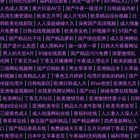
费
|
日韩乱伦影H
|
福利影院爱看
|
美女一级不卡
|
a片网站入口
|
伊
人色成人亚洲
|
黄片日逼AV王
|
国产午夜一级淫片
|
日韩操逼内射
|
高清主播资源站
|
欧美五月亭
|
成人片无码
|
欧美精品综合视频
|
日
韩欧美在线影院
|
人人澡超碰碰久久
|
深夜国产高清视频
|
成人情趣
片免费看
|
日韩在线视频观看
|
欧美美女色
|
91视频不卡
|
51国产在
线
|
国产精品伦子伦
|
国产精品萝莉
|
国产情侣亚洲
|
成人亚洲网站
|
国产是什么意思
|
成人黑料AV
|
操一操草一草
|
日韩大片观看网址
|
男人的天堂A片
|
91碰在线观看
|
国产精品污污免费
|
深爱激情乱
伦网
|
丁香五月av
|
丁香五月播播网
|
午夜成人理论片
|
欧美剧频道
|
三级网站视频网
|
国产日韩欧美
|
男女草草草
|
亚洲精品专
|
久草福
利视频
|
欧美精品人妖
|
丁香色五月婷婷
|
伦理片朋友的妈妈
|
国产
传媒伦理片
|
日韩电影区
|
欧洲日韩成人片
|
91se悠悠
|
亚洲第九页
|
亚洲肏逼视频66
|
在线黄色网址网站
|
国产zzjj
|
操碰免费在线视频
|
欧美网址
|
丁香五月社区
|
欧美激情导航
|
亚洲激情性爱小说
|
日韩
熟妇综合社区
|
亚洲欧美专区
|
精品久久老牛影视
|
欧美另类首页
|
三级黄色成人
|
成人动漫网站在线
|
夜福利在线
|
人人妻人人澡人人
|
青草草在线
|
麻豆国产福利精品
|
国产精品蝌蚪
|
四虎最新网址入
口
|
国产精品香蕉在线
|
免费超碰天天看
|
五月天婷婷丁香花
|
国产
午夜理论片
|
日本中文字幕首页
|
午夜福利无码视频
|
福利导航
|
91