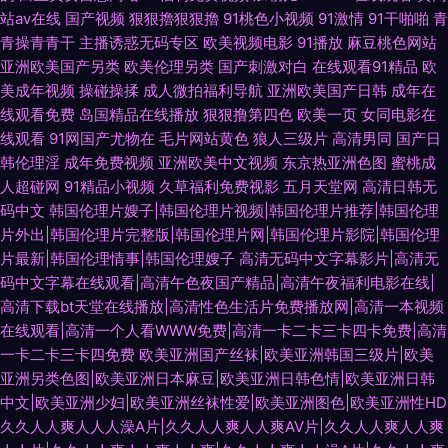
站av在线
国产视频
狠狠擼狠狠擼
91桃色小视频
91激情
91干啪啪
青
青操青青干
主播诱惑无码专区
欧美视频电影
91播放
麻豆桃色网站
亚洲欧美国产另类
欧美伦理另类
国产刺激对白
在线观看91精品
欧
美成年视频
操碰操揉
成人微拍福利导航
亚洲欧美国产日韩
成年在
线观看免费
岛国精品在线播放
狠狠撸第四色
欧美一页
女同电影在
线观看
91网国产尤物在
毛片网站黄色
狼人三级片
高清男同
国产日
韩伦理淫
成年免费视频
亚洲欧美中文视频
东京热亚洲色图
蜜桃成
人超碰网
91精品小视频
久草福利免费视影
五月天堂网
高清日韩无
码中文
韩国伦理片嫂子|韩国伦理片视频|韩国伦理片推荐|韩国伦理
片外出|韩国伦理片完整版|韩国伦理片网|韩国伦理片影院|韩国伦理
片最新|韩国伦理情事|韩国伦理嫂子
高清无码中文字幕影片|高清无
码中文字幕在线观看|高清午色夜国产精品|高清午夜福利电影在线|
高清下载bt天堂在线播放|高清性色生活片免费播放网|高清一本视频
在线观看|高清一个人看WWW免费|高清一卡二卡三卡四卡免费|高清
一卡二卡三卡四免费
欧美亚洲国产丝袜|欧美亚洲韩国三级片|欧美
亚洲另类色图|欧美亚洲日本麻豆|欧美亚洲日韩色情|欧美亚洲日韩
中文|欧美亚洲少妇|欧美亚洲丝袜性爱|欧美亚洲图色|欧美亚洲性HD
久久人人爽人人人澡A片|久久人人爽人人爽AV片|久久人人爽人人爽