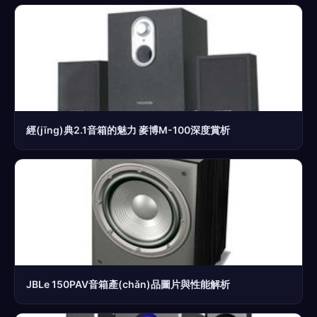
經(jīng)典2.1音箱的魅力 麥博M-100深度賞析
JBLe 150PAV音箱產(chǎn)品圖片與性能解析