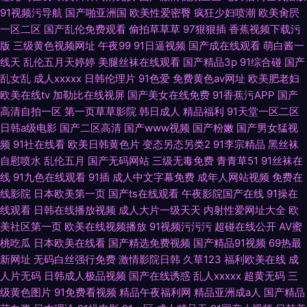
91视频污导航
国产啪亚洲国
欧美性爱密臀
疯狂少妇喷潮
欧美肏屄
一区二区
国产乱伦免费观看
偷拍草草草
97狠狠插
香蕉视频下载污
版
三级黄色视频网址
午夜99
91日逼视频
国产成在线观看
萌白酱一
线天
乱伦五月天婷婷
美腿丝袜在线观看
国产精品3p
91综合碰
国产
乱女乱
成人xxxxx
日韩伦理片
91色爱
免费黄色av网址
欧美肥老妇
欧美在线tv
加勒比在线视屏
国产美女在线免费
91香蕉污APP
国产
高清自拍一区
第一页草草影院
韩日成人
精品福利
91天堂一区二区
日韩a级电影
国产二区高清
国产www视频
国产粉嫩
国产男女猛视
频
91社在线看
欧美日韩黄色片
变态另态另类2
91李宗精品
黑丝袜
自慰喷水
乱伦五月
国产无码网站
三级无毒免费
青青草51
91丝袜在
线
91九色在线观看
91插
成人中文字幕免费
成年人网站视频
免费在
线影院
日本欧美第一页
国产ts在线观看
午夜影院国产在线
91操在
线观看
日韩在线播放视频
成人大片一级天天
内射性爱网址大全
欧
美社区第一页
欧美在线视频播放
91视频污污污
超碰在线公开
AV蜜
桃吃瓜
日本欧美在线看
国产精选免费视频
国产精品91视频
69热最
新网址
无码白丝强行免费
激情影院日韩
久草123
福利欧美在线
成
人片无码
日韩成人极品视频
国产在线诱惑
乱人xxxxx
超黄无码
三
级黄色图片
91免费看视频
精品午夜福利网
精品亚洲成a人
国产精品