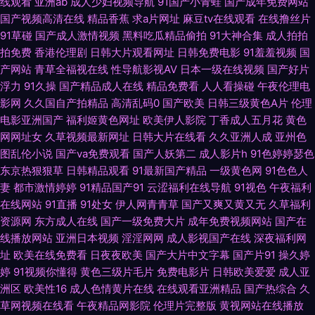
线观看
亚洲ab
成人少妇视频导航
91国产小青蛙
国产成年免费网站
国产视频高清在线
精品香蕉
求a片网址
麻豆tv在线观看
在线撸丝片
精品久久… 婷婷东京热亚洲 91精品白丝国产 激情乱伦五月天黄色 91福利传
91草碰
国产成人激情视频
黑料吃瓜精品偷拍
91大神合集
成人拍拍
拍免费
香港伦理剧
日韩大片观看网址
日韩免费电影
91羞羞视频
国
媒 精品国产久久艹 91下载入口桃色 少妇丝足性爱网 av91传媒 亚州色视频
产网站
青草全福视在线
性导航影视AV
日本一级在线视频
国产好片
浮力
91久操
国产精品成人在线
精品免费看
人人看操碰
午夜伦理电
大香蕉伊人av 亚洲无码另类专区 黄污污在线观看 91vv视频 久操精品视频在
影网
久久国自产拍精品
高清乱码0
国产欧美
日韩三级黄色A片
伦理
电影亚洲国产
福利姬黄色网址
欧美伊人影院
丁香成人五月花
黄色
线播放 97色色资源总站 五月美眉被操 东京热AV在线 在线看AV的网站不卡
网网址女
久草视频最新网址
日韩大片在线看
久久亚洲人成
亚州色
图乱伦小说
国产va免费观看
国产人妖第二
成人影片h
91色婷婷瑟色
久操网址 91国产白丝 91国精产 伦理91探店在线观看 俺去啦俺去啦最新官网
东京热狠狠草
日韩精品观看
91最新国产精品
一级黄色网
91色色人
妻
都市激情婷婷
91精品国产91
云涩福利在线导航
91视色
午夜福利
影音先锋岛国伦理 国人第一福利品牌 91干逼 欧美Sm变态在线视频 91视频
在线网站
91直播
91处女
伊人网青青草
国产又爽又黄又无
久草福利
资源网
东方成人在线
国产一级免费大片
成年免费视频网站
国产在
在线观看变态版 日本肏肏 91在线精品视频在线视频 91vv在线 老司机性交网
线播放网站
亚洲日本视频
淫淫网网
成人影视国产在线
深夜福利网
址
欧美在线免费看
日夜夜欧美
国产大片中文字幕
国产片91
操久婷
91麻豆传媒三区 欧亚美韩国产综合 日干夜撸 www男人的天堂 婷婷五月影音
婷
91视频你懂得
黄色三级片毛片
免费电影片
日韩欧美爱爱
成人亚
洲区
欧美性16
成人色情黄片在线
在线观看亚洲精品
国产热综合
久
先锋av 国产九九精品在线 91牛逼 日韩成人资源在线不卡 wwwcom色色 影
草网视频在线看
午夜精品网影院
伦理片完整版
黄视网站在线播放