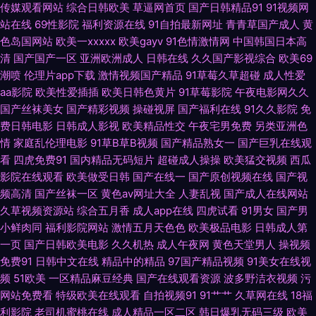
传媒观看网站
综合日韩欧美
草逼网首页
国产日韩精品91
91视频网
月天亚州色图 91官网点进立即观看 91中文啦视频 黄页永久免费观看 欧美性
站在线
69性影院
福利资源在线
91自拍最新网址
青青草国产成人
黄
色岛国网站
欧美一xxxxx
欧美gayv
91色情激情网
中国韩国日本高
生活BB片 四虎成人影音 在线一本 91视频观看网站 国产91丝袜 欧美成人性
清
国产国产一区
亚洲欧洲成人
日韩在线
久久国产影视综合
欧美69
潮喷
伦理片app下载
激情视频国产精品
91草莓久草超碰
成人性爱
爱美女91 丝袜诱惑男人的天堂 91在线视频资源 一本一道久久精 狠狠肏COM
aa影院
欧美性爱插插
欧美日韩色黄片
91草莓影院
午夜电影网久久
国产丝袜美女
国产精彩视频
操碰视屏
国产福利在线
91久久影院
免
费日韩电影
日韩成人影视
欧美精品性交
午夜宅男免费
另类亚洲色
青青草青草操 午夜小视频在线 91色精品网站 人人c人爽 影音先锋资源av熟
情
家庭乱伦理电影
91草B草B视频
国产精品熟女一
国产巨乳在线观
看
四虎免费91
国内精品无码短片
超碰成人操操
欧美猛交视频
西瓜
女 91网站在线入口 国内精品久久 日本欧美大片 淫网导航 91九色熟女旧板
影院在线观看
欧美做受日韩
国产在线一
国产原创视频在线
国产视
频高清
国产丝袜一区
黄色av网址大全
人妻乱视
国产成人在线网站
超碰AV福利 蜜臀91网站 亚洲99精品综合 91九色国产熟女 www情色五月天
久草视频资源站
综合五月香
成人app在线
四虎试看
91男女
国产男
小鲜肉同
福利影院网站
激情五月天色色
欧美极品电影
日韩成人第
玖玖91探花 色色五月天亚洲综合 91激情乱伦 av色色天堂 天堂色豆花33 AV
一页
国产日韩欧美电影
久久机热
成人午夜网
黄色天堂男人
操视频
免费91
日韩中文在线
精品中的精品
97国产精品视频
91美女在线视
高清午夜福利影院 精品99久久 日韩a级视频 一级免费国产色片 91资原总站
频
51欧美
一区精品麻豆经典
国产在线观看资源
波多野洁衣视频
污
网站免费看
特级欧美在线观看
自拍视频91
91艹艹
久草网在线
18福
海角福利导航 欧美日韩大陆成人 午夜成人精品一区 97九色成人 精品国产欧
利影院
老司机蜜桃在线
成人精品一区二区
韩日爆乳无码三级
欧美