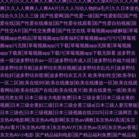
人人片|久久人人爽人人爽人人爽|久久人人爽人人澡A片|久久人人爽
爽|久久人人爽爽人人爽AA片|久久人与动人物的a毛片|久久日本道色
综合久久|久久三级
国产性爱网|国产性爱一级|国产性爱影院|国产性
爱在线|国产性爱在线播放|国产性爱在线观看|国产性爱自拍视频|国
产性交A片|国产性交免费看|国产性交在线
草莓视频app破解版|草莓
视频app色精品|草莓视频app深夜福利|草莓视频app污污污|草莓视
频app污无限|草莓视频app污下载|草莓视频app无限看|草莓视频
app下载黄|草莓视频app下载污|草莓视频app下载无限看
波多野吉
依一级|波多野结衣av一区|波多野结衣成人区|波多野结衣磁力链接|
波多野结衣导航|波多野结衣黑丝视频|波多野结衣乱伦片|波多野结
衣轮奸|波多野结衣喷潮|波多野结衣五月天
欧美孕妇性交|欧美孕妇
一区二区|欧美在线95|欧美在线播放|欧美在线播放一区|欧美在线观
看网站|欧美在线国产在线|欧美在线黄片|欧美在线黄色一级|欧美在
线另类女同
日本三级全大电影免费|日本三级全黄|日本三级全黄的
视频|日本三级全黄妇三级|日本三级全黄三级a|日本三级人妻完整版|
日本三级色|日本三级视频|日本三级视频在线2025|日本三级网页
东
京热AⅤ电影网|东京热Av电影网|东京热av调教|东京热AV高清|东京
热AV看片|东京热AV喷水|东京热AV片|东京热av无码|东京热av香蕉|
东京热AV小电影
国产精品福利电影|国产精品福利免费|国产精品福