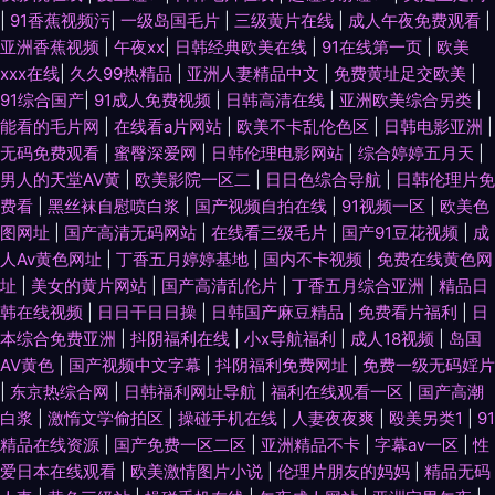
|
91香蕉视频污
|
一级岛国毛片
|
三级黄片在线
|
成人午夜免费观看
|
亚洲香蕉视频
|
午夜xx
|
日韩经典欧美在线
|
91在线第一页
|
欧美
xxx在线
|
久久99热精品
|
亚洲人妻精品中文
|
免费黄址足交欧美
|
91综合国产
|
91成人免费视频
|
日韩高清在线
|
亚洲欧美综合另类
|
能看的毛片网
|
在线看a片网站
|
欧美不卡乱伦色区
|
日韩电影亚洲
|
无码免费观看
|
蜜臀深爱网
|
日韩伦理电影网站
|
综合婷婷五月天
|
男人的天堂AV黄
|
欧美影院一区二
|
日日色综合导航
|
日韩伦理片免
费看
|
黑丝袜自慰喷白浆
|
国产视频自拍在线
|
91视频一区
|
欧美色
图网址
|
国产高清无码网站
|
在线看三级毛片
|
国产91豆花视频
|
成
人Av黄色网址
|
丁香五月婷婷基地
|
国内不卡视频
|
免费在线黄色网
址
|
美女的黄片网站
|
国产高清乱伦片
|
丁香五月综合亚洲
|
精品日
韩在线视频
|
日日干日日操
|
日韩国产麻豆精品
|
免费看片福利
|
日
本综合免费亚洲
|
抖阴福利在线
|
小x导航福利
|
成人18视频
|
岛国
AV黄色
|
国产视频中文字幕
|
抖阴福利免费网址
|
免费一级无码婬片
|
东京热综合网
|
日韩福利网址导航
|
福利在线观看一区
|
国产高潮
白浆
|
激惰文学偷拍区
|
操碰手机在线
|
人妻夜夜爽
|
殴美另类1
|
91
精品在线资源
|
国产免费一区二区
|
亚洲精品不卡
|
字幕av一区
|
性
爱日本在线观看
|
欧美激情图片小说
|
伦理片朋友的妈妈
|
精品无码