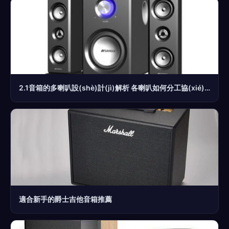
2.1音箱的多喇叭設(shè)計(jì)解析 各喇叭如何分工協(xié)作
適合新手的爵士吉他音箱推薦