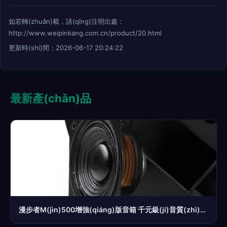
如若轉(zhuǎn)載，請(qǐng)注明出處：
http://www.weipinkang.com.cn/product/20.html
更新時(shí)間：2026-06-17 20:24:22
最新產(chǎn)品
漫步者M(jìn)500增強(qiáng)版音箱 千元級(jí)音質(zhì)革命，重塑桌面視聽體驗(yàn)