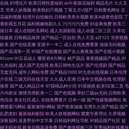
在线
91理论片
欧美日韩性爱福利
av午夜探花福利
精品毛片
久久叉
叉
另类人妖视频
欧美熟妇穴视频
丁香五月V国产
日韩黄色网址
豆
花福利视频
轮理片自拍偷拍
日韩欧美美女视频
欧美A级黄色影院
丁
香影视五月花
福利视频电影久久
污污污污免费
91金典免费
欧美三
级日本
成人在线吃瓜网站
成人岛国影院
成人动漫二区三区
久草在
线最新
日韩精品推荐
国产精品一区自拍
男人天堂
a片123
另类视频
欧美
国产在线直播
亚洲卡一卡二
成人在线免费看黄
操操无码视频
国产高清第一页
91国产在线播放
国产女人夜夜做
国产在线小视频
91com
91豆花成人
哪里有A片网址
精产国品
香蕉视频国产精品
91
九色福利
成人国产无线视
欧美日韩性生活片
国产伦理剧
国产精品
无套无码
成年人网站免费
国产精品1000
91九色在线视频
日本伦理
片在线
三级无码在线天堂
久久成人亚洲
日本中文视频在线
伦理剧
推荐
国产成人精品日本
97甜桃品种介绍
91插插插
欧美SE第二页
毛
片内射女
激情另类欧美一二
国产色视频
孕妇三级av无码
日韩欧美
色综合
美女社区成人
在线免费看片
日本一级
国产传媒视频网站
免
费观看污网站
最新激情h网站
国产喷浆抽搐
宅男久久国产精品
国产
乱肥老妇
最新福利影院
欧美人妖视频网站
窝窝午夜理论
久草视频
深夜福利
波多野步中文字幕
日韩福利网址导航
91精品国产社区
超
碰无码在线
欧美日韩高清免费
国产激情视频三区
宅男福利在线播放