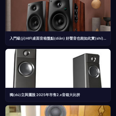
入門級(jí)HIFI桌面音箱盤點(diǎn) 好聲音也能如此實(shí)惠
獨(dú)立與灑脫 2025年市售2.x音箱大比拼