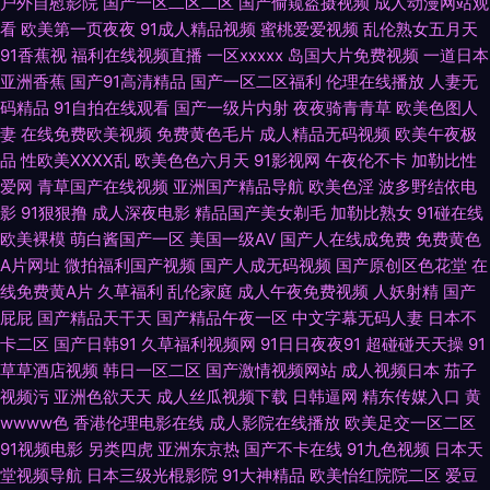
户外自慰影院
国产一区二区二区
国产偷窥盗摄视频
成人动漫网站观
看
欧美第一页夜夜
91成人精品视频
蜜桃爱爱视频
乱伦熟女五月天
页专区 久久嫩草精品久久网站 日韩精品第一页 91传媒精品 91社区福利 东方
91香蕉视
福利在线视频直播
一区xxxxx
岛国大片免费视频
一道日本
亚洲香蕉
国产91高清精品
国产一区二区福利
伦理在线播放
人妻无
av网 精品久久aⅰ 欧美性片久久网 亚洲国产欧美在线另类 91极品尤物黑丝观
码精品
91自拍在线观看
国产一级片内射
夜夜骑青青草
欧美色图人
妻
在线免费欧美视频
免费黄色毛片
成人精品无码视频
欧美午夜极
看 成人福利午夜无码 狼友集中营一本道 日日骚夜夜撸 最新先锋资源av 91美
品
性欧美ⅩⅩⅩⅩ乱
欧美色色六月天
91影视网
午夜伦不卡
加勒比性
爱网
青草国产在线视频
亚洲国产精品导航
欧美色淫
波多野结依电
脚在线 成人自卫 激情啪啪综合 蜜桃8848tv豆花 五月天涩涩 91豆花视频观
影
91狠狠撸
成人深夜电影
精品国产美女剃毛
加勒比熟女
91碰在线
欧美裸模
萌白酱国产一区
美国一级AV
国产人在线成免费
免费黄色
看 91最新在线视频 浮力国产第一页产制 人妖操妇幼 亚洲黄色官网 91视频在
A片网址
微拍福利国产视频
国产人成无码视频
国产原创区色花堂
在
线免费黄A片
久草福利
乱伦家庭
成人午夜免费视频
人妖射精
国产
线国产 大香蕉伊人在线网 老色友影院 日韩欧美福利导航 91va国产大 91色狼
屁屁
国产精品天干天
国产精品午夜一区
中文字幕无码人妻
日本不
卡二区
国产日韩91
久草福利视频网
91日日夜夜91
超碰碰天天操
91
网 俺也去综合网 精品国产乱 欧美最淫伦合集 91av视频在线导航 91视频专区
草草酒店视频
韩日一区二区
国产激情视频网站
成人视频日本
茄子
视频污
亚洲色欲天天
成人丝瓜视频下载
日韩逼网
精东传媒入口
黄
国产精品福利区 久久午夜成人网 人人插人人插AV 午夜在线电影 91传媒视频
wwww色
香港伦理电影在线
成人影院在线播放
欧美足交一区二区
91视频电影
另类四虎
亚洲东京热
国产不卡在线
91九色视频
日本天
波多野吉依久久 久久偷拍 影音先锋av中文网 青草社区在线 影视先锋人妻 五
堂视频导航
日本三级光棍影院
91大神精品
欧美怡红院院二区
爱豆