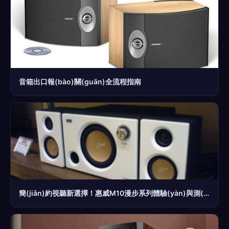
音箱出口報(bào)關(guān)全流程指南
簡(jiǎn)約視聽新選擇！惠威M10漫步系列體驗(yàn)與測(cè)評(píng)