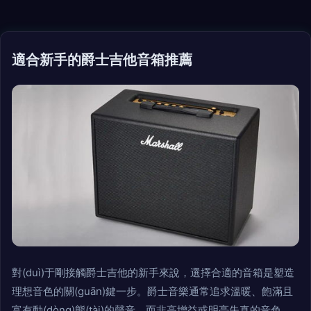
適合新手的爵士吉他音箱推薦
對(duì)于剛接觸爵士吉他的新手來說，選擇合適的音箱是塑造
理想音色的關(guān)鍵一步。爵士音樂通常追求溫暖、飽滿且
富有動(dòng)態(tài)的聲音，而非高增益或明亮失真的音色。