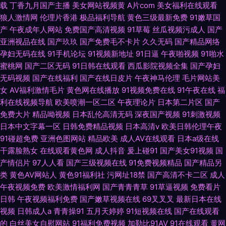
载
丁香九月国产主播
美女网站视频黄
A片com
美女福利在线观看
狼人激情网
伦理片香港
极品福利导航
黄色三级最新免费
91嫩草国
产
午夜成年人网站
免费国产高清视频
91草莓
丝瓜视频污成人
国产
亚洲视品在线
国产玖玖
国产免费毛不卡片
久久无码
国产精品网络
孕妇无码在线
91手机论坛
91视频新地址
91日逼
午夜啪视频
91啪水
蜜桃网
国产二区无码
91日韩在线观看
西瓜影院视频全集
国产孕妇
无码视频
国产在线福利
国产在线日皮片
午夜神马伦理
毛片网站美
女
AV福利激情毛片
黄色网在线播放
91视频免费在线
91午夜在线
福
利在线视频导航
欧美喷潮一区二区
午夜理论片
日本第二片区
国产
免费大片
精品呦视频
日本乱伦高清无码
深夜国产视频
91刺激视频
日本中文字幕一区
日韩免费精品视频
日本高清v
欧美日韩伦理午夜
91碰超免费
亚洲色图网站
精品欧美
成人AV在线观看
日本a级在线
干露脸熟女
在线观看黄色网
成人抖音
爰上碰91
国产美女91视频
国
产情侣片
97人人看
国产三级视频在线
91免费视频精品
国产精品另
类
黄色AV网站人
黄色91福利社
污网址18禁
国产高清不卡二区
成人
午夜视频免费
欧美激情福利网
国产青青青草
91草逼视频
免费看片
日韩
午夜视频福利免费
国产嫩草视频在线
69叉叉叉
最新日本在线
视频
日韩成人a
青青操91
五月天婷婷
91短视频在线
国产在线观看
的
白丝美女自慰网站
91福利免费视频
加勒比91AV
91在线观看
黄网