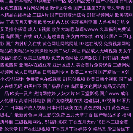
萌白酱
日本理论
91操电影
91一区
成人精品无
91国产小视频
日韩美
女免费直播
A片网站网址
激情文学色
国产主播第37页
青久青青
日
本精品在线播放
三级A片
国产日韩亚洲综合
91短视频网站
欧美骚网
站
丁香五月天亚洲
欧美大粗吊人妖
深夜福利亚洲
人兽福利导航
91
叉叉操小骚逼
成人18视频
欧美大鸡吧
草逼wwww
久草福利免费试
看
岛国国产在线
91人人超碰青青
美女白丝18禁
91肏比
国产三区电
影
国产内射后入在线
黄色网址网站网址
97超在线视
免费视频网站
精品欧美精品v
欧美操碰
欧美二级片网址
精品成人无码视频
男女午
夜福利影院
欧美三级电影
免费黄色网址
成年版快手
日韩福利无码
四虎四房
亚洲AV在线豆花
亚洲区成人
美女黄片免费观看
三级网站
视频网
成人日韩精品
日韩福利专区
欧美二区女同
国产精品一区91
小x导航福利
免费黄色在线视频
91原创视频
欧美日韩小视频
国产成
人在线无码
91黑料不
国产极品自拍
岛国最大色网站
精品无码国产
二品
欧美一及片
激情网婷婷
人妖大片
91天堂影视
国产www
成年
人伦理片
高清日韩电影
国产尤物视频在线
超碰福利97视屏
91看片
入口
日本国产成人视频
日本日韩欧美在线
黄色资料入口
黄色网三
级毛片
最新黄色av
麻豆影院免费
五月天堂丁香
国产精品水多
福利
所导航
三级视频网站J
51福利影院
丁香五月天av
18日本三级全黄
乱伦天堂
国产在线短视频
丁香五月丁香婷婷
91精品又
爱豆传媒下