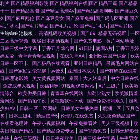
利片|国产精品福利影院|国产精品福利在线|国产精品干逼|国产精品
干干|国产精品高潮|国产精品高潮AV|国产精品高潮呻吟
国产麻豆久
久|国产麻豆乱伦|国产麻豆美女|国产麻豆免费|国产码专区亚洲|国产
毛片基地|国产毛片精品|国产毛片乱伦|国产毛片毛片|国产毛片区
主站蜘蛛池模板：
高清乱码欧美视频
|
国产69
|
精品无码视屏
|
一区
二区高清视频
|
暖暖日本高清视频
|
国产免费电影
|
黄片网站地址
|
日韩三级中文字幕
|
丁香五月综合网
|
91日比
|
朝国A片
|
丁香五月婷
婷爱爱
|
青草青青精品视频
|
在线久草AA
|
亚州欧美国产综合
|
欧美
日韩一区不卡
|
国产极品在线观看
|
亚州日韩精品
|
最新毛片网站在
线
|
国产家庭乱伦视屏
|
av馒头
|
亚洲日本成人
|
国产有码在线观看
|
日韩理论影院
|
美女黄视频网站
|
泰国十大人妖皇后
|
中文日韩在线
|
免费成年人视频
|
夜福利导
|
91视频观看网站
|
A片三级片
|
欧美激
情综合
|
欧美做受日韩
|
青青草在线网站
|
加勒比熟女
|
欧美激情羞
羞网站
|
国产偷拍午夜
|
黄视频软件下载
|
国产免费福利永久
|
爆乳
少妇AV
|
日韩一区二区网站
|
日韩美女主播热舞
|
喷潮二区
|
五月色
爸
|
日本三级毛
|
精油按摩5
|
伦理片在线免费
|
久久夜色精品国产
|
在线看伦理片
|
午夜小视频福利
|
午夜免费看片
|
男人三级视频
|
欧
美日韩国产精品
|
国产精品免费专区
|
国产视频免费
|
日韩无码影音
先锋
|
在线三级网址
|
日日夜夜欧美
|
日韩三级中文字幕
|
午夜男女