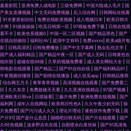
羞羞影院
|
亚洲免费人成电影
|
三级免费网
|
中国大陆成人毛片
|
国
产美女直播视频
|
中文无码免费视频
|
后入综合网
|
日韩网站在线看
|
91夫妻原创自拍
|
免费在线欧美视频
|
成人视频日本
|
欧美日韩大
片网
|
91操操操操
|
吃瓜日韩第一区
|
97模板免费下载
|
日韩在线观
看不卡
|
欧美色系视频0
|
中国一区二区视频
|
国产精品黑色
|
国产
在线自拍偷拍
|
福利社AV
|
超清中文有码
|
免费xxxxx
|
欧美a级片电
影
|
日韩高清区
|
日韩免费播放
|
国产中文字幕网
|
熟女乱伦文学
|
国产成人福利精品
|
国产精品午夜一区
|
国产成人无码
|
日韩黄色在
线吹朝
|
超碰在线98操
|
久草的视频免费看
|
成人美女网站大全
|
日
韩电影在线观看
|
国产精品二
|
国产91自拍在线
|
国产福利精品91
|
午夜视频你懂得
|
国产剧情在线播放
|
成人丝瓜app
|
日韩精品推荐
|
综合网五月天
|
青草青草视频
|
高清视频在线观看
|
国产免费看二
区
|
久久东京
|
免费超碰天天看
|
久久亚洲在线精品
|
97国产视频
|
亚洲欧美日韩va
|
日摸操看
|
三极片免费
|
欧洲免费在线视频
|
国产
福利网
|
成年人在线网站
|
欧美韩日性色A
|
久久午夜少妇无码
|
操
片免费看
|
国产污污成人久久
|
理论片理论
|
黄色软件免费下载
|
国
产片91
|
国产是什么意思
|
国模吧日韩无码
|
国产片在线观看
|
国产
久RE热视频
|
波多野吉衣在线
|
自慰喷水白浆丝袜
|
国产91高清免